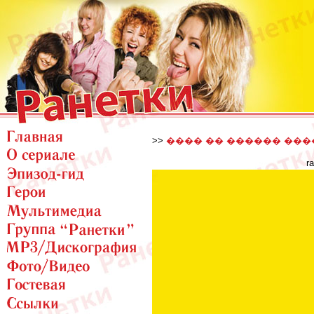
>>
���� �� ������ ���
r