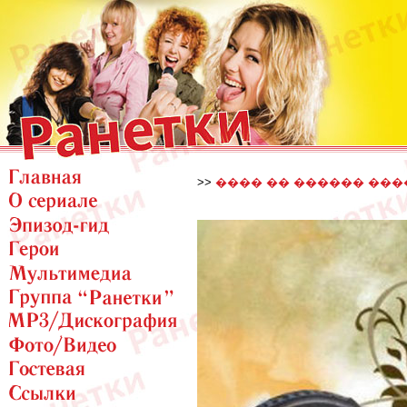
>>
���� �� ������ ���