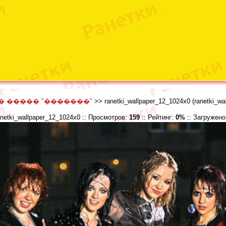
� ����� "�������"
>> ranetki_wallpaper_12_1024x0 (ranetki_wa
anetki_wallpaper_12_1024x0 :: Просмотров:
159
:: Рейтинг:
0%
:: Загружен