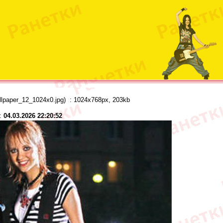
llpaper_12_1024x0.jpg) : 1024x768px, 203kb
о:
04.03.2026 22:20:52