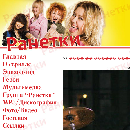
>>
���� �� ������ ���
r