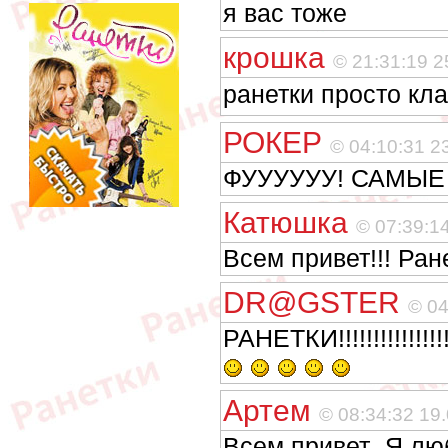
я вас тоже
крошка
© 21:31:19 2
ранетки просто кл
РОКЕР
© 04:10:31 2
ФУУУУУУ! САМЫЕ
Катюшка
© 07:39:1
Всем привет!!! Ранет
DR@GSTER
© 04
РАНЕТКИ!!!!!!!!!!!!!!!!!!!!
Артем
© 08:34:32 19
Всем привет .Я лю