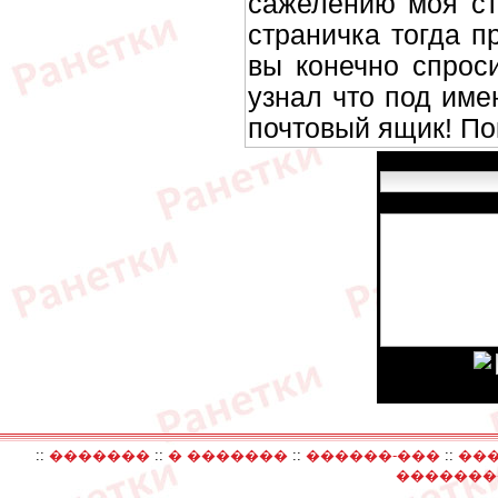
сажелению моя ст
страничка тогда п
вы конечно спрос
узнал что под име
почтовый ящик! По
Имя:
Сообщение:
Введите код:
::
�������
::
� �������
::
������-���
::
��
�������