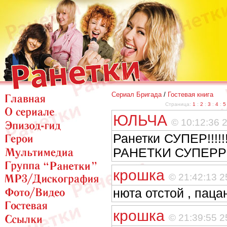
Сериал Бригада
/
Гостевая книга
Страница:
1
:
2
:
3
:
4
:
5
ЮЛЬЧА
© 10:12:36 
Ранетки СУПЕР!!!!!!!!
РАНЕТКИ СУПЕРРРРРР
крошка
© 21:42:13 2
нюта отстой , паца
крошка
© 21:39:55 2