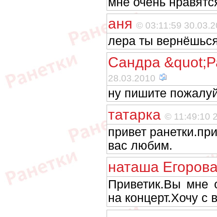
мне очень нравятс
аня
© 03:11:59 30.03.
лера ты вернёшься
Сандра &quot;Р
28.03.2010
ну пишите пожалуй
татарка
© 11:49:10 
привет ранетки.пр
вас любим.
наташа Егоров
Приветик.Вы мне 
на концерт.Хочу с