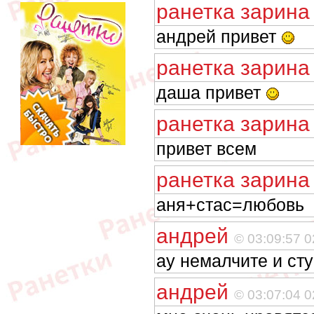
ранетка зарин
андрей привет
ранетка зарин
даша привет
ранетка зарин
привет всем
ранетка зарин
аня+стас=любовь
андрей
© 03:09:57 0
ау немалчите и сту
андрей
© 03:07:04 0