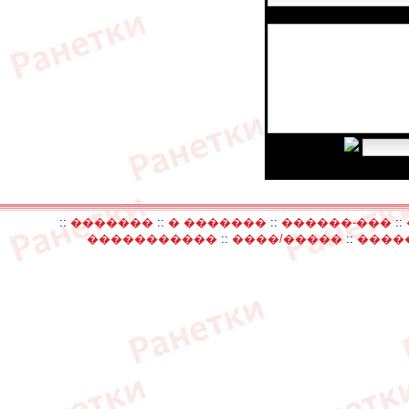
Сообщение:
Введите код:
::
�������
::
� �������
::
������-���
::
�����������
::
����/�����
::
����