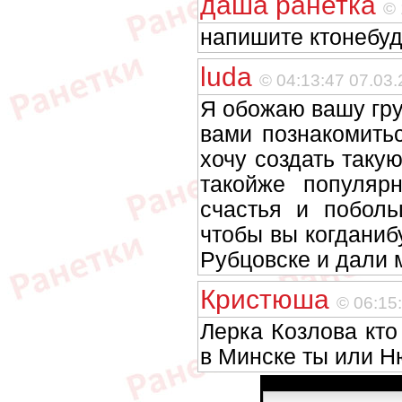
даша ранетка
© 
напишите ктонебу
luda
© 04:13:47 07.03
Я обожаю вашу груп
вами познакомить
хочу создать такую
такойже популя
счастья и поболь
чтобы вы когданиб
Рубцовске и дали 
Кристюша
© 06:15
Лерка Козлова кто
в Минске ты или 
Имя: