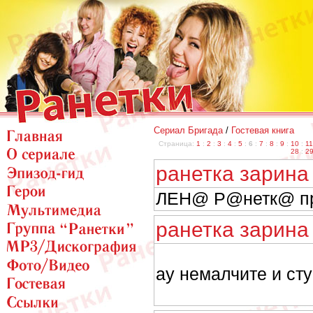
Сериал Бригада
/
Гостевая книга
Страница:
1
:
2
:
3
:
4
:
5
:
6
:
7
:
8
:
9
:
10
:
11
28
:
2
ранетка зарин
ЛЕН@ Р@нетк@ пр
ранетка зарин
ау немалчите и сту