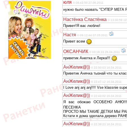
юля
© 08:42:50 27.06.2011
нужно было назвать "СУПЕР МЕГА
Настёнка Сластёнка
© 13:30:59 12
Привет!Я вас люблю!
Настя
© 09:12:44 07.05.2011
Привет всем
ОКСАНЧИК
© 03:18:33 26.04.2011
приветик Анютка и Лерка!!!
АнЖелик@))
© 22:50:03 16.04.2011
Приветик Анячка тызнай что ты классн
АнЖелик@))
© 22:47:12 16.04.2011
I Love anj anj anj!!!! Vse klassnie sup
АнЖелик@))
© 22:43:02 16.04.2011
Я вас обожаю ОСОБЕНО АНЮ!!!!!!!!
ПЕСЕНКА
ПРОСТО МЫ ТАКИЕ ДЕТКИ МЫ РАНЕ
Кстати я дома зделала дерево РАНЕ
АнЖелик@))
© 22:38:23 16.04.2011