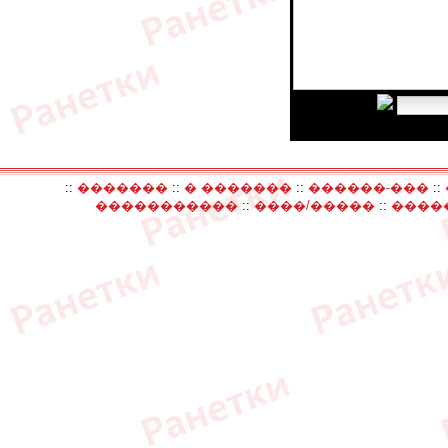
Введите код:
::
�������
::
� �������
::
������-���
::
�����������
::
����/�����
::
����