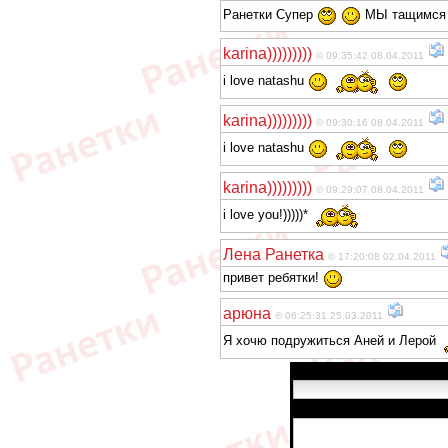
Ранетки Супер
МЫ тащимся
karina)))))))))
© 09:35:42 08.04.2011
i love natashu
karina)))))))))
© 09:30:16 08.04.2011
i love natashu
karina)))))))))
© 09:29:07 08.04.2011
i love you!)))))*
Лена Ранетка
© 17:20:08 02.04.2011
привет ребятки!
арюна
© 06:25:31 25.03.2011
Я хочю подружиться Аней и Лерой
Имя:
Сообщение: